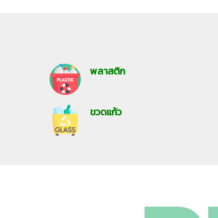
พลาสติก
ขวดแก้ว