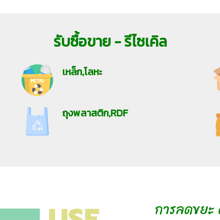
รับซื้อขาย - รีไซเคิล
เหล็ก,โลหะ
ถุงพลาสติก,RDF
การลดขยะ 